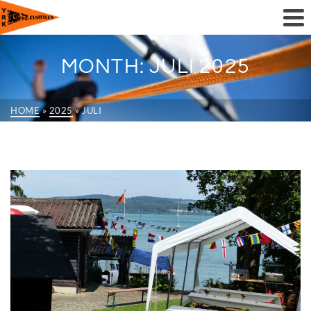
MONTH: JULI 2025
HOME
»
2025
»
JULI