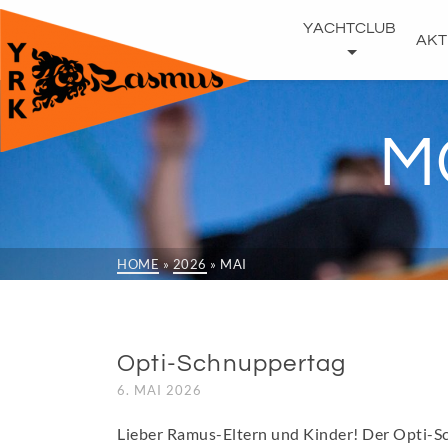
YACHTCLUB
AKT
M
HOME
»
2026
»
MAI
Opti-Schnuppertag
6. MAI 2026
Lieber Ramus-Eltern und Kinder! Der Opti-Sc