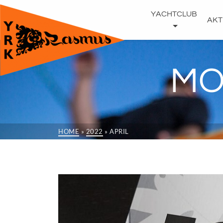
YACHTCLUB
AKT
MO
HOME
»
2022
»
APRIL