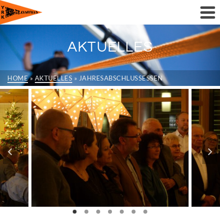
AKTUELLES
HOME
»
AKTUELLES
»
JAHRESABSCHLUSSESSEN